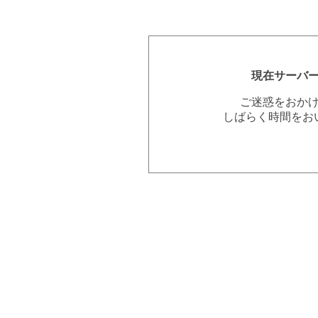
現在サーバ
ご迷惑をおか
しばらく時間をお