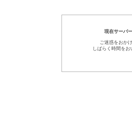
現在サーバ
ご迷惑をおか
しばらく時間をお