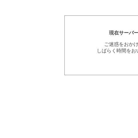
現在サーバ
ご迷惑をおか
しばらく時間をお