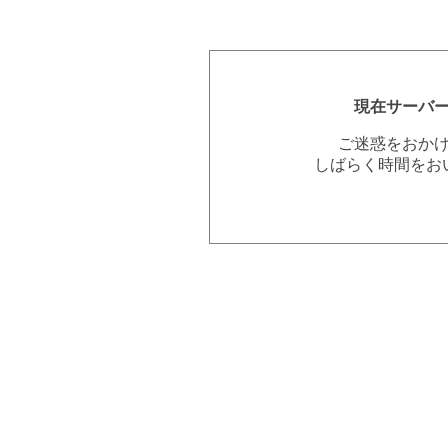
現在サーバ
ご迷惑をおか
しばらく時間をお