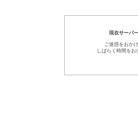
現在サーバ
ご迷惑をおか
しばらく時間をお