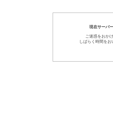
現在サーバ
ご迷惑をおか
しばらく時間をお