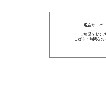
現在サーバ
ご迷惑をおか
しばらく時間をお