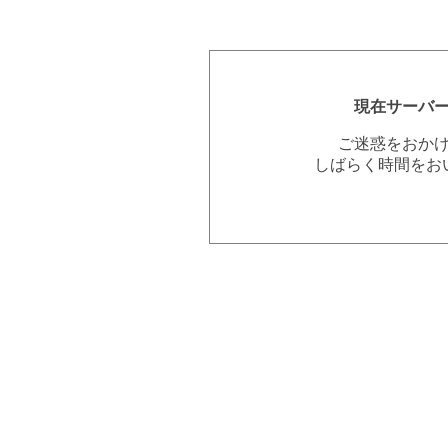
現在サーバ
ご迷惑をおか
しばらく時間をお