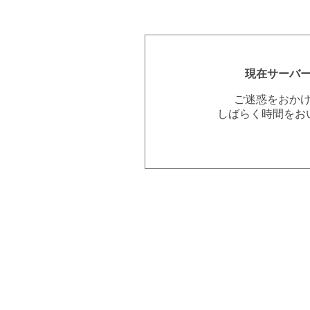
現在サーバ
ご迷惑をおか
しばらく時間をお