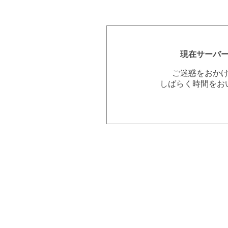
現在サーバ
ご迷惑をおか
しばらく時間をお