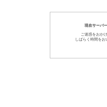
現在サーバ
ご迷惑をおか
しばらく時間をお