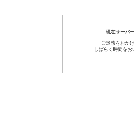
現在サーバ
ご迷惑をおか
しばらく時間をお