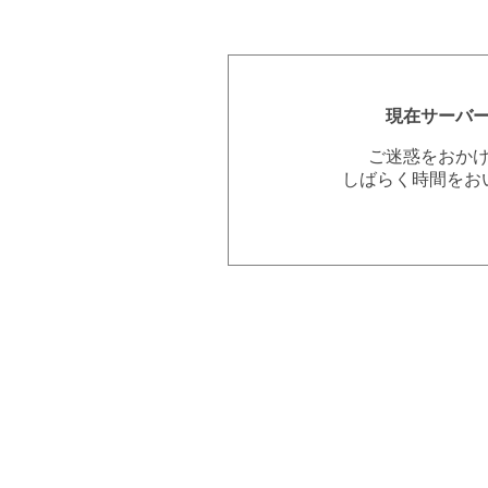
現在サーバ
ご迷惑をおか
しばらく時間をお