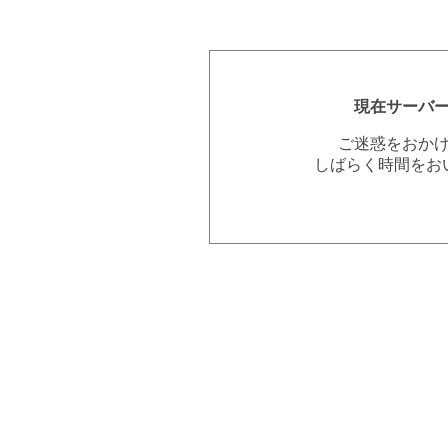
現在サーバ
ご迷惑をおか
しばらく時間をお