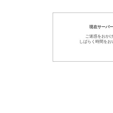
現在サーバ
ご迷惑をおか
しばらく時間をお