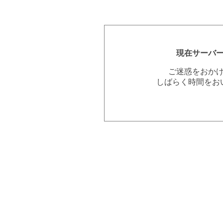
現在サーバ
ご迷惑をおか
しばらく時間をお