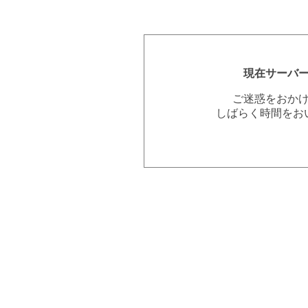
現在サーバ
ご迷惑をおか
しばらく時間をお