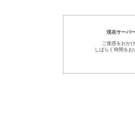
現在サーバ
ご迷惑をおか
しばらく時間をお