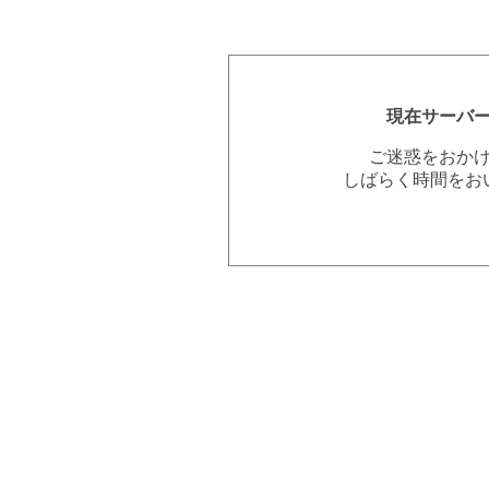
現在サーバ
ご迷惑をおか
しばらく時間をお