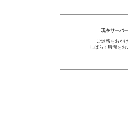
現在サーバ
ご迷惑をおか
しばらく時間をお