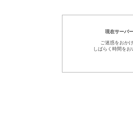
現在サーバ
ご迷惑をおか
しばらく時間をお