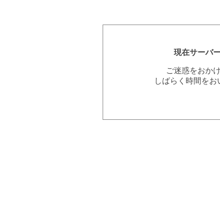
現在サーバ
ご迷惑をおか
しばらく時間をお