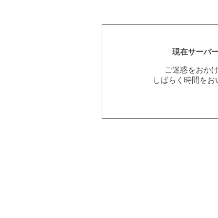
現在サーバ
ご迷惑をおか
しばらく時間をお