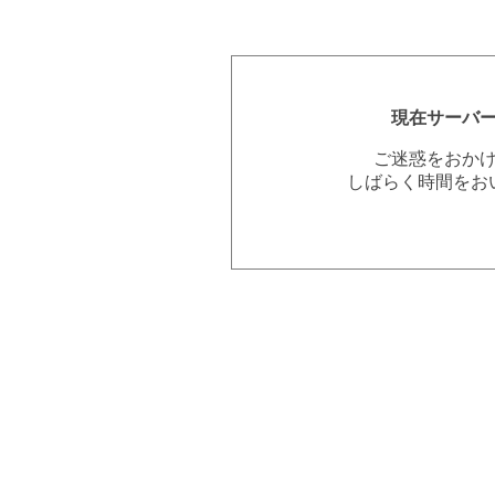
現在サーバ
ご迷惑をおか
しばらく時間をお