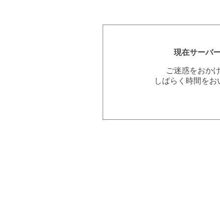
現在サーバ
ご迷惑をおか
しばらく時間をお