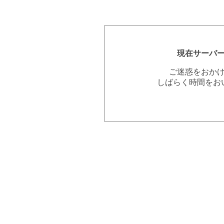
現在サーバ
ご迷惑をおか
しばらく時間をお