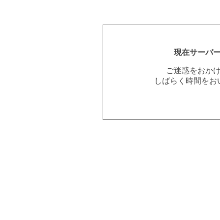
現在サーバ
ご迷惑をおか
しばらく時間をお