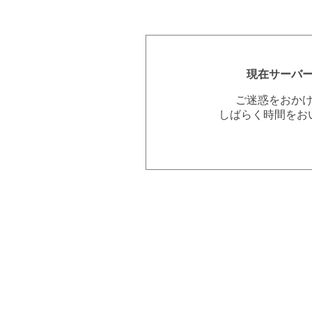
現在サーバ
ご迷惑をおか
しばらく時間をお