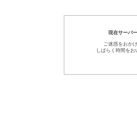
現在サーバ
ご迷惑をおか
しばらく時間をお