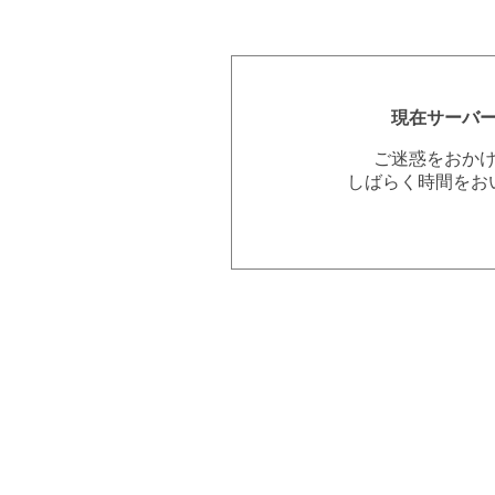
現在サーバ
ご迷惑をおか
しばらく時間をお