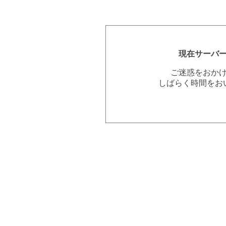
現在サーバ
ご迷惑をおか
しばらく時間をお