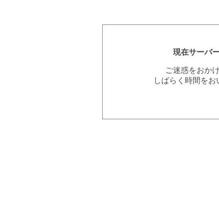
現在サーバ
ご迷惑をおか
しばらく時間をお