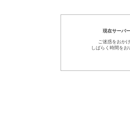
現在サーバ
ご迷惑をおか
しばらく時間をお