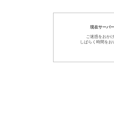
現在サーバ
ご迷惑をおか
しばらく時間をお