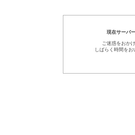
現在サーバ
ご迷惑をおか
しばらく時間をお