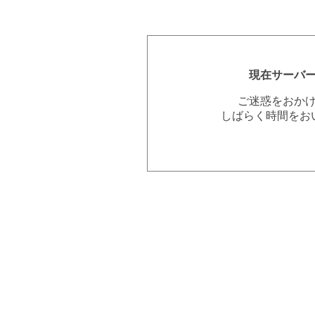
現在サーバ
ご迷惑をおか
しばらく時間をお