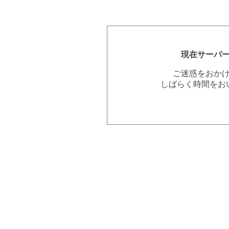
現在サーバ
ご迷惑をおか
しばらく時間をお