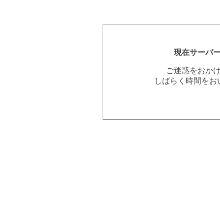
現在サーバ
ご迷惑をおか
しばらく時間をお