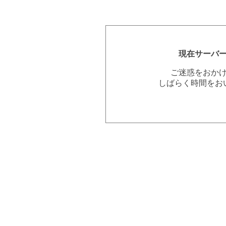
現在サーバ
ご迷惑をおか
しばらく時間をお