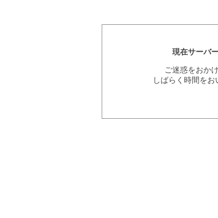
現在サーバ
ご迷惑をおか
しばらく時間をお