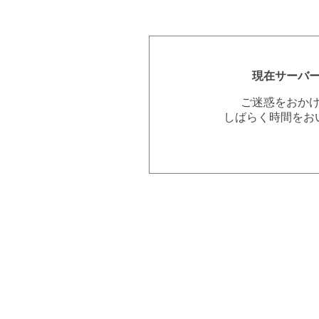
現在サーバ
ご迷惑をおか
しばらく時間をお