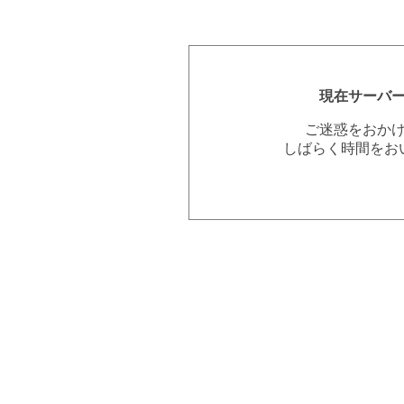
現在サーバ
ご迷惑をおか
しばらく時間をお