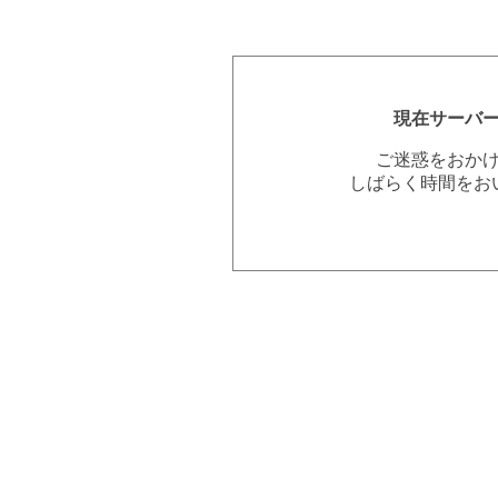
現在サーバ
ご迷惑をおか
しばらく時間をお