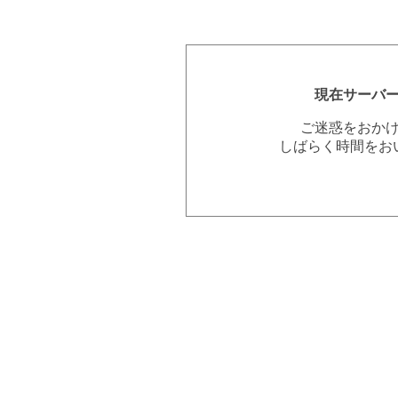
現在サーバ
ご迷惑をおか
しばらく時間をお