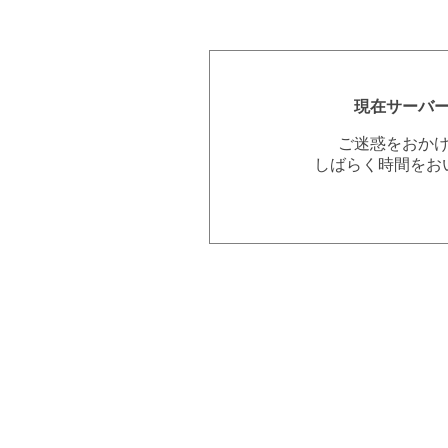
現在サーバ
ご迷惑をおか
しばらく時間をお