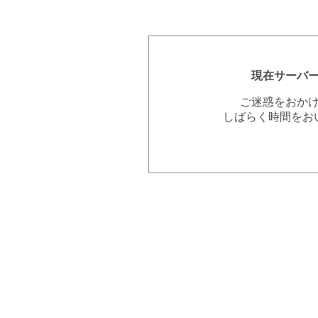
現在サーバ
ご迷惑をおか
しばらく時間をお