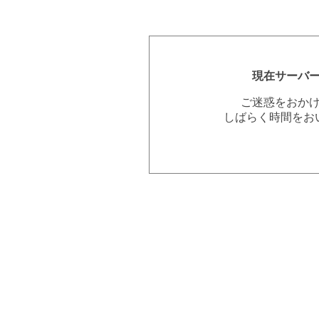
現在サーバ
ご迷惑をおか
しばらく時間をお