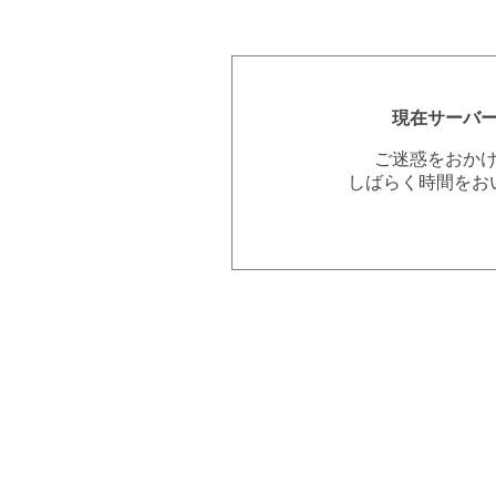
現在サーバ
ご迷惑をおか
しばらく時間をお