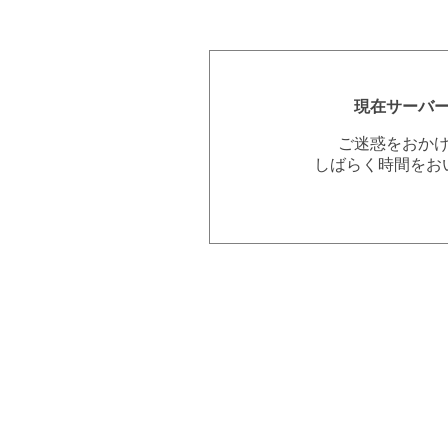
現在サーバ
ご迷惑をおか
しばらく時間をお