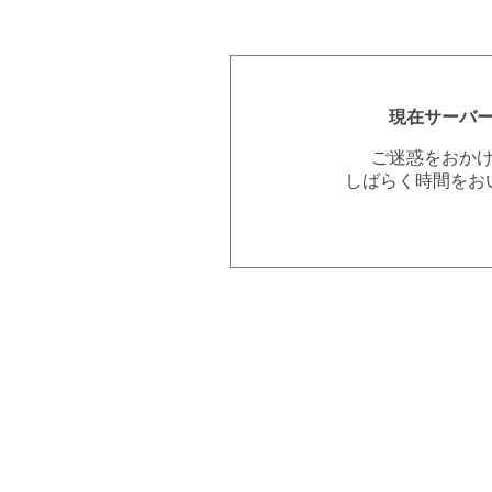
現在サーバ
ご迷惑をおか
しばらく時間をお